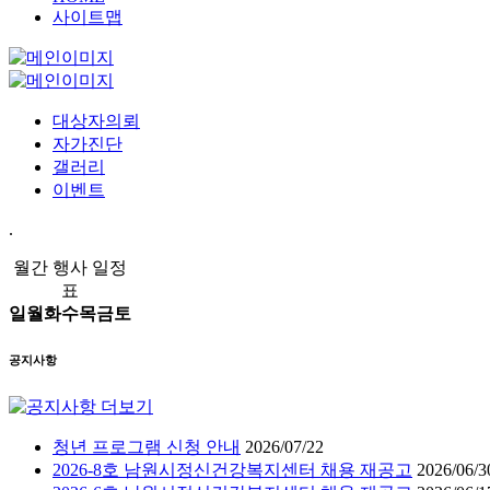
사이트맵
대상자의뢰
자가진단
갤러리
이벤트
.
월간 행사 일정
표
일
월
화
수
목
금
토
공지사항
청년 프로그램 신청 안내
2026/07/22
2026-8호 남원시정신건강복지센터 채용 재공고
2026/06/3